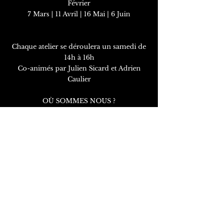
Février
7 Mars | 11 Avril | 16 Mai | 6 Juin
Chaque atelier se déroulera un samedi de
14h à 16h
Co-animés par Julien Sicard et Adrien
Caulier
OÙ SOMMES NOUS ?
4 Boulevard Henri Boulle
13004 MARSEILLE
Métro Chartreux
POUR TOUTE DEMANDE
D'INFORMATION
transversarts.marseille@gmail.com